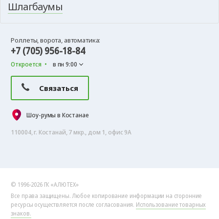
Шлагбаумы
Роллеты, ворота, автоматика:
+7 (705) 956-18-84
Откроется
в пн 9:00
Связаться
Шоу-румы в Костанае
110004, г. Костанай, 7 мкр., дом 1, офис 9А
© 1996-2026 ГК «АЛЮТЕХ»
Все права защищены. Любое копирование информации на сторонние
ресурсы осуществляется после согласования.
Использование товарных
знаков.