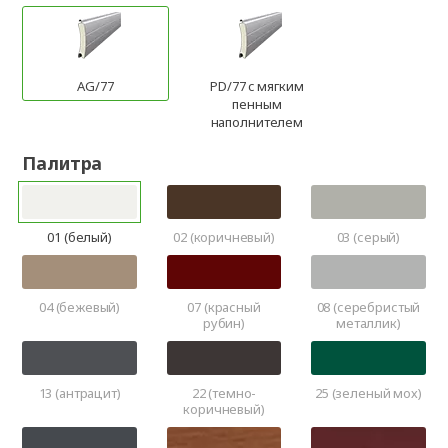
AG/77
PD/77 c мягким
пенным
наполнителем
Палитра
01 (белый)
02 (коричневый)
03 (серый)
04 (бежевый)
07 (красный
08 (серебристый
рубин)
металлик)
13 (антрацит)
22 (темно-
25 (зеленый мох)
коричневый)