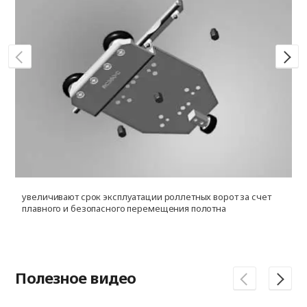
увеличивают срок эксплуатации роллетных ворот за счет
з
плавного и безопасного перемещения полотна
в
Полезное видео