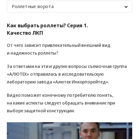
Роллетные ворота
Как выбрать роллеты? Серия 1.
Ка
Качество ЛКП
Ве
От чего зависит привлекательный внешний вид
О т
и надежность роллеты?
не 
и 
За ответами на эти и другие вопросы съемочная группа
ди
«АЛЮТЕХ» отправилась в исследовательскую
лабораторию завода «Алютех Инкорпорейтед».
Пр
ве
Видео поможет конечному потребителю понять,
ла
на какие аспекты следует обращать внимание при
выборе защитной конструкции.