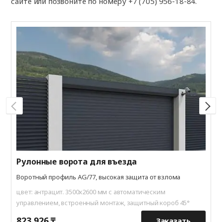
сайте или позвоните по номеру
+7 (705) 956-18-84
.
Р
Н
о
ц
у
Рулонные ворота для въезда
Воротный профиль AG/77, высокая защита от взлома
цвет: антрацит. 3500x2600 мм с автоматическим
управлением, встроенный монтаж, защитный короб 45°
823 926 ₸
6
Заказать