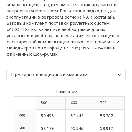
комплектации, с подвесом на тяговых пружинах и
встроенным монтажом
. Рольставни подходят для
эксплуатации в
ветровом регионе №6 (Костанай)
.
Базовый комплект поставки роллетных систем
«АЛЮТЕХ» включает все необходимое для их
установки и удобной эксплуатации. Информацию о
расширенной комплектации вы можете получить у
менеджеров по телефону
+7 (705) 956-18-84
или в
фирменных шоу-румах
.
Пружинно-инерционный механизм
Ширина, мм
500
600
700
8
500
600
700
8
400
50 496
53 442
56 387
5
400
500
52 179
55 546
58 912
6
500