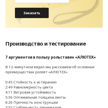
2700
-
-
124 557
1
2700
Заказать
Производство и тестирование
7 аргументов в пользу рольставен «АЛЮТЕХ»
В 12-минутном видео мы расскажем об основных
преимуществах роллет «АЛЮТЕХ».
0:45 Стойкость к истиранию
2:49 Равномерность цвета
4:11 Ветровая устойчивость
5:36 Оптимальная толщина ленты
6:26 Прочность конструкции
7:55 Стабильность параметров