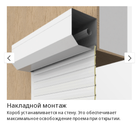
Накладной монтаж
В
Короб устанавливается на стену. Это обеспечивает
К
максимальное освобождение проема при открытии.
н