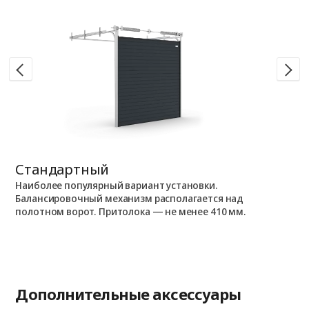
Стандартный
Н
Наиболее популярный вариант установки.
П
Балансировочный механизм располагается над
П
полотном ворот. Притолока — не менее 410 мм.
и
Дополнительные аксессуары