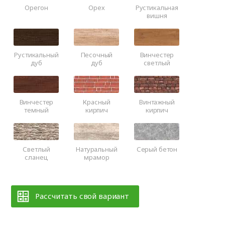
Орегон
Орех
Рустикальная
вишня
Рустикальный
Песочный
Винчестер
дуб
дуб
светлый
Винчестер
Красный
Винтажный
темный
кирпич
кирпич
Светлый
Натуральный
Серый бетон
сланец
мрамор
Рассчитать свой вариант