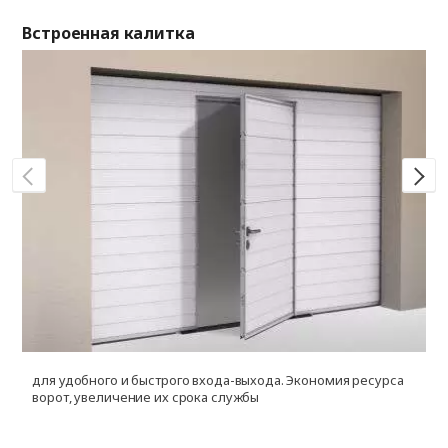
Встроенная калитка
Ок
для удобного и быстрого входа-выхода. Экономия ресурса
д
ворот, увеличение их срока службы
и
ф