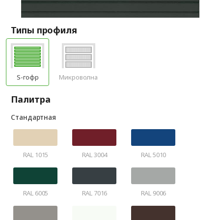
Типы профиля
S-гофр
Микроволна
Палитра
Стандартная
RAL 1015
RAL 3004
RAL 5010
RAL 6005
RAL 7016
RAL 9006