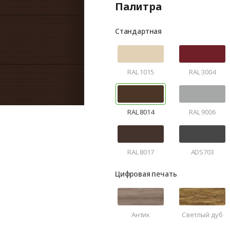
Палитра
Стандартная
RAL 1015
RAL 3004
RAL 8014
RAL 9006
RAL 8017
ADS703
Цифровая печать
Антик
Светлый дуб