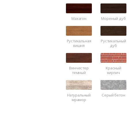
Махагон
Мореный дуб
Рустикальная
Рустикальный
вишня
дуб
Винчестер
Красный
темный
кирпич
Натуральный
Серый бетон
мрамор