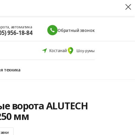
орота, автоматика
Обратный звонок
05) 956-18-84
Костанай
Шоу-румы
я техника
е ворота ALUTECH
250 мм
тавки