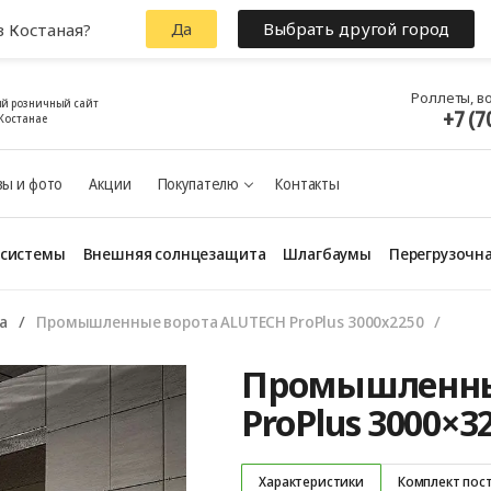
Да
Выбрать другой город
з Костаная?
Роллеты, в
й розничный сайт
+7 (7
Костанае
ы и фото
Акции
Покупателю
Контакты
 системы
Внешняя солнцезащита
Шлагбаумы
Перегрузочна
а
Промышленные ворота ALUTECH ProPlus 3000х2250
Промышленны
ProPlus 3000×3
Характеристики
Комплект пос