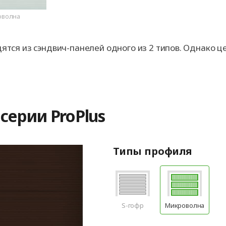
оволна
тся из сэндвич-панелей одного из 2 типов. Однако ц
серии ProPlus
Типы профиля
S-гофр
Микроволна