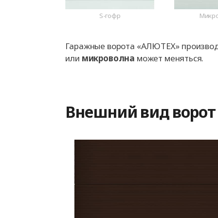
S-гофр
Микр
Гаражные ворота «АЛЮТЕХ» производя
или
микроволна
может меняться.
Внешний вид ворот 